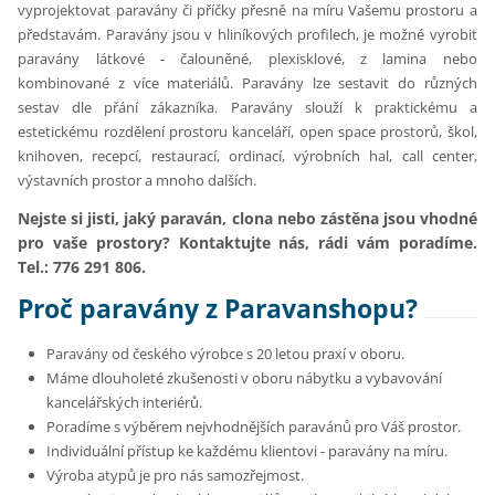
vyprojektovat paravány či příčky přesně na míru Vašemu prostoru a
představám. Paravány jsou v hliníkových profilech, je možné vyrobit
paravány látkové - čalouněné, plexisklové, z lamina nebo
kombinované z více materiálů. Paravány lze sestavit do různých
sestav dle přání zákazníka. Paravány slouží k praktickému a
estetickému rozdělení prostoru kanceláří, open space prostorů, škol,
knihoven, recepcí, restaurací, ordinací, výrobních hal, call center,
výstavních prostor a mnoho dalších.
Nejste si jisti, jaký paraván, clona nebo zástěna jsou vhodné
pro vaše prostory? Kontaktujte nás, rádi vám poradíme.
Tel.: 776 291 806.
Proč paravány z Paravanshopu?
Paravány od českého výrobce s 20 letou praxí v oboru.
Máme dlouholeté zkušenosti v oboru nábytku a vybavování
kancelářských interiérů.
Poradíme s výběrem nejvhodnějších paravánů pro Váš prostor.
Individuální přístup ke každému klientovi - paravány na míru.
Výroba atypů je pro nás samozřejmost.