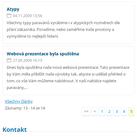
Atypy
04.11.2009 13:56
Všechny typy paravánů vyrábíme i v atypických rozměrech dle
přání zákazníka. Poradíme, nebo zaměříme Vaše prostory a
vymyslíme to nejlepší řešení.
Webová prezentace byla spuštěna
27.09.2009 16:19
Dnes byla spuštěna naše nová webová prezentace. Tato prezentace
by Vám měla přiblížit naše výrobky tak, abyste si udělali přehled o
tom, co vše Vám můžeme nabídnout. V naší nabídce najdete
paravány,...
Všechny články
Záznamy: 13 - 14 ze 14
<<
<
1
2
3
4
5
Kontakt