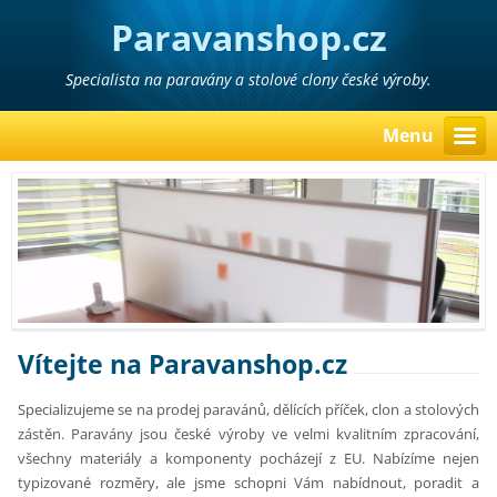
Paravanshop.cz
Specialista na paravány a stolové clony české výroby.
Menu
Vítejte na Paravanshop.cz
Specializujeme se na prodej paravánů, dělících příček, clon a stolových
zástěn. Paravány jsou české výroby ve velmi kvalitním zpracování,
všechny materiály a komponenty pocházejí z EU. Nabízíme nejen
typizované rozměry, ale jsme schopni Vám nabídnout, poradit a