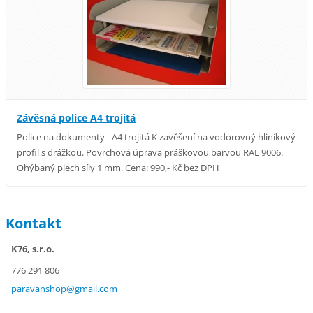
Závěsná police A4 trojitá
Police na dokumenty - A4 trojitá K zavěšení na vodorovný hliníkový
profil s drážkou. Povrchová úprava práškovou barvou RAL 9006.
Ohýbaný plech síly 1 mm. Cena: 990,- Kč bez DPH
Kontakt
K76, s.r.o.
776 291 806
paravans
hop@gmai
l.com