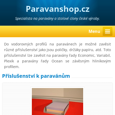
Paravanshop.cz
Specialista na paravány a stolové clony české výroby.
Menu
Do vodorovných profilů na paravánech je možné zavěsit
různé příslušenství jako jsou poličky, držáky papíru, atd. Toto
příslušenství lze zavěsit na paravány řady Economic, Variabil,
Plexik a paravány řady Ocean se závěsným hliníkovým
profilem.
Příslušenství k paravánům