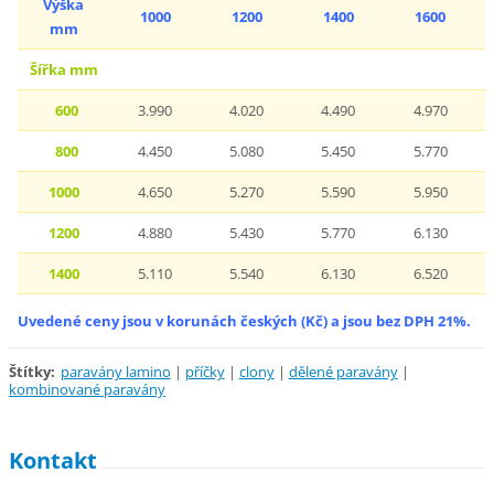
Výška
1000
1200
1400
1600
mm
Šířka mm
600
3.990
4.020
4.490
4.970
800
4.450
5.080
5.450
5.770
1000
4.650
5.270
5.590
5.950
1200
4.880
5.430
5.770
6.130
1400
5.110
5.540
6.130
6.520
Uvedené ceny jsou v korunách českých (Kč) a jsou bez DPH 21%.
Štítky
:
paravány lamino
|
příčky
|
clony
|
dělené paravány
|
kombinované paravány
Kontakt