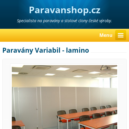
Paravanshop.cz
Specialista na paravány a stolové clony české výroby.
Menu
Paravány Variabil - lamino