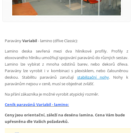
Paravány
Variabil
- lamino (dříve Classic):
Lamino deska sevřená mezi dva hliníkové profily. Profily z
eloxovaného hliníku umožňují spojování paravánů do různých sestav.
Lamino lze vybírat z mnoha odstínů barev, nebo dekorů dřeva.
Paravány lze vyrobit i v kombinaci s plexisklem, nebo čalouněnou
deskou. Stabilitu paravánů zaručují
stabilizační nohy
. Nohy k
paravánům nejsou v ceně, musí se objednat zvlášť.
Na přání zákazníka je možné vyrobit atypický rozměr.
Ceník paravánů Variabil - lamino:
Ceny jsou orientační, záleží na desénu lamina. Cena Vám bude
upřesněna dle Vašich požadavků.